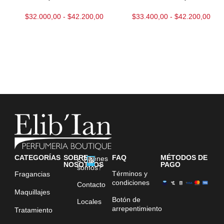
$
32.000,00
-
$
42.200,00
$
33.400,00
-
$
42.200,00
CATEGORÍAS
SOBRE
FAQ
MÉTODOS DE
¿Quiénes
NOSOTROS
PAGO
somos?
Términos y
Fragancias
condiciones
Contacto
Maquillajes
Botón de
Locales
arrepentimiento
Tratamiento