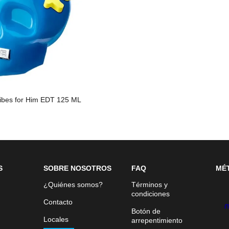
ibes for Him EDT 125 ML
S
SOBRE NOSOTROS
FAQ
MÉ
¿Quiénes somos?
Términos y
condiciones
Contacto
Botón de
Locales
arrepentimiento