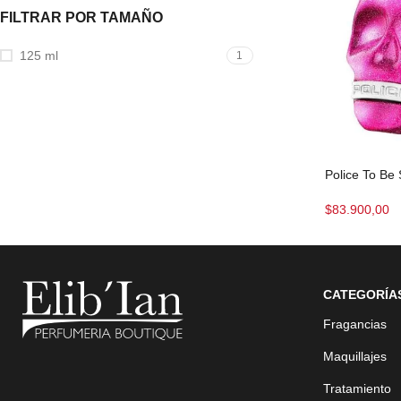
FILTRAR POR TAMAÑO
125 ml
1
Police To Be
$
83.900,00
CATEGORÍA
Fragancias
Maquillajes
Tratamiento