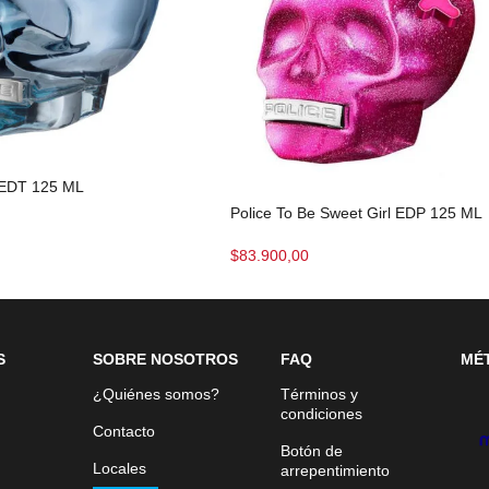
 EDT 125 ML
Police To Be Sweet Girl EDP 125 ML
$
83.900,00
S
SOBRE NOSOTROS
FAQ
MÉ
¿Quiénes somos?
Términos y
condiciones
Contacto
Botón de
Locales
arrepentimiento