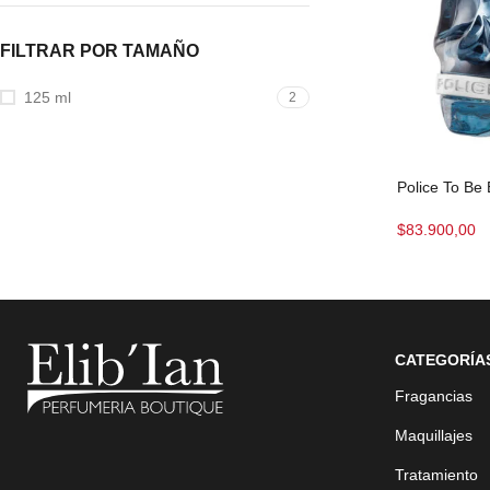
FILTRAR POR TAMAÑO
125 ml
2
Police To Be
$
83.900,00
CATEGORÍA
Fragancias
Maquillajes
Tratamiento