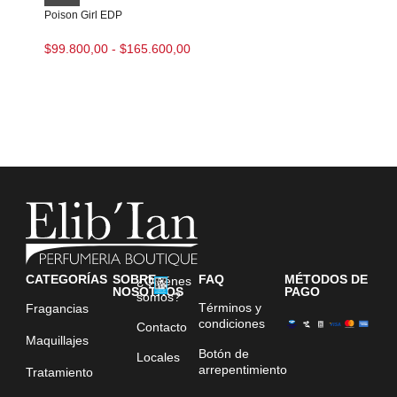
Poison Girl EDP
$
99.800,00
-
$
165.600,00
CATEGORÍAS
SOBRE
FAQ
MÉTODOS DE
¿Quiénes
NOSOTROS
PAGO
somos?
Términos y
Fragancias
condiciones
Contacto
Maquillajes
Botón de
Locales
arrepentimiento
Tratamiento