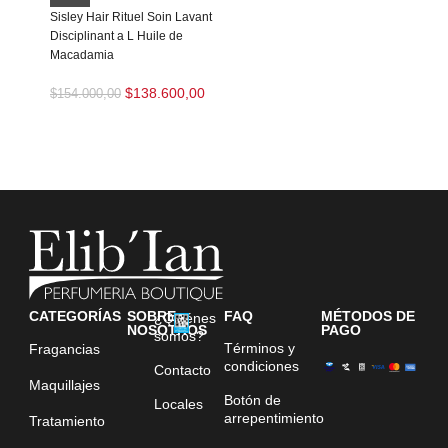
Sisley Hair Rituel Soin Lavant
Disciplinant a L Huile de
Macadamia
$
138.600,00
$
154.000,00
CATEGORÍAS
SOBRE
FAQ
MÉTODOS DE
¿Quiénes
NOSOTROS
PAGO
somos?
Términos y
Fragancias
condiciones
Contacto
Maquillajes
Botón de
Locales
arrepentimiento
Tratamiento