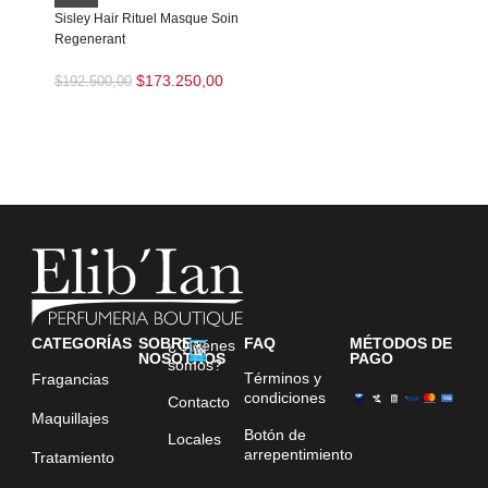
Sisley Hair Rituel Masque Soin
Regenerant
$
173.250,00
$
192.500,00
CATEGORÍAS
SOBRE
FAQ
MÉTODOS DE
¿Quiénes
NOSOTROS
PAGO
somos?
Términos y
Fragancias
condiciones
Contacto
Maquillajes
Botón de
Locales
arrepentimiento
Tratamiento