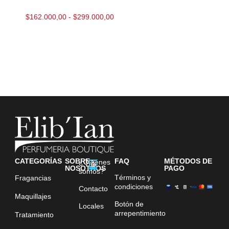
$
162.000,00
-
$
299.000,00
CATEGORÍAS
SOBRE
FAQ
MÉTODOS DE
¿Quiénes
NOSOTROS
PAGO
somos?
Términos y
Fragancias
condiciones
Contacto
Maquillajes
Botón de
Locales
arrepentimiento
Tratamiento