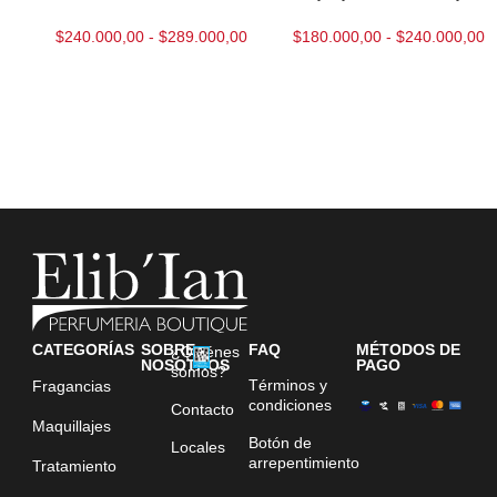
$
240.000,00
-
$
289.000,00
$
180.000,00
-
$
240.000,00
CATEGORÍAS
SOBRE
FAQ
MÉTODOS DE
¿Quiénes
NOSOTROS
PAGO
somos?
Términos y
Fragancias
condiciones
Contacto
Maquillajes
Botón de
Locales
arrepentimiento
Tratamiento