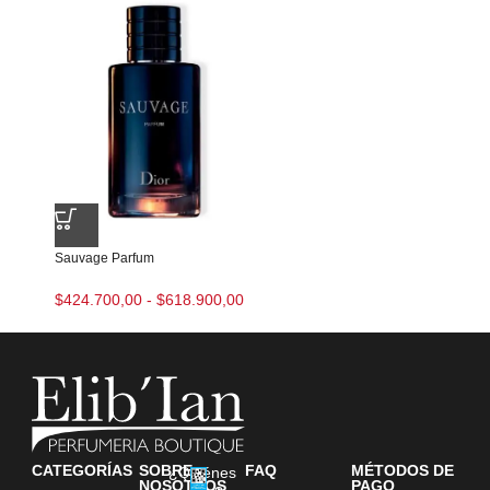
Sauvage Parfum
$
424.700,00
-
$
618.900,00
CATEGORÍAS
SOBRE
FAQ
MÉTODOS DE
¿Quiénes
NOSOTROS
PAGO