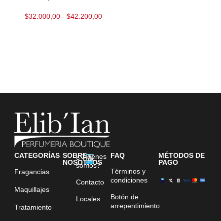
$
32.000,00
-
$
42.200,00
CATEGORÍAS
SOBRE
FAQ
MÉTODOS DE
¿Quiénes
NOSOTROS
PAGO
somos?
Términos y
Fragancias
condiciones
Contacto
Maquillajes
Botón de
Locales
arrepentimiento
Tratamiento