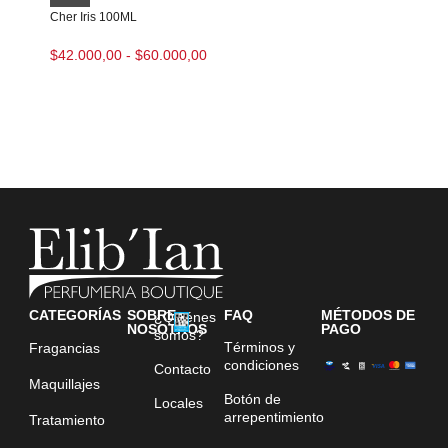
Cher Iris 100ML
$
42.000,00
-
$
60.000,00
CATEGORÍAS
SOBRE
FAQ
MÉTODOS DE
¿Quiénes
NOSOTROS
PAGO
somos?
Términos y
Fragancias
condiciones
Contacto
Maquillajes
Botón de
Locales
arrepentimiento
Tratamiento