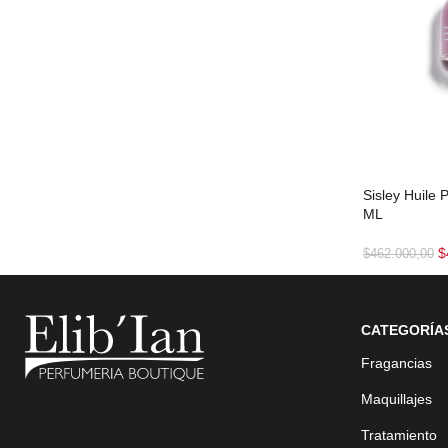
Sisley Huile 
ML
$
$
462.000,00
CATEGORÍA
Fragancias
Maquillajes
Tratamiento