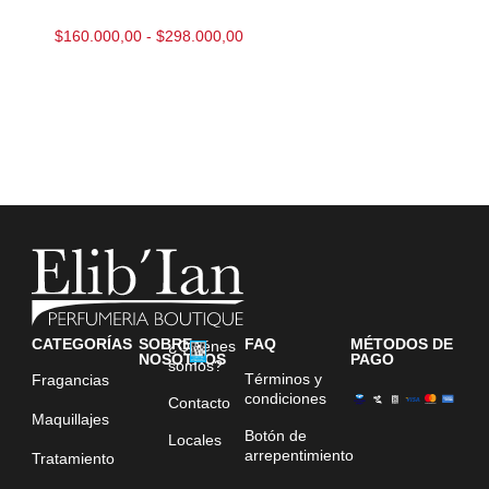
$
160.000,00
-
$
298.000,00
CATEGORÍAS
SOBRE
FAQ
MÉTODOS DE
¿Quiénes
NOSOTROS
PAGO
somos?
Términos y
Fragancias
condiciones
Contacto
Maquillajes
Botón de
Locales
arrepentimiento
Tratamiento