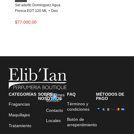
Set adolfo Dominguez Agua
Fresca EDT 120 ML + Deo
$
77.000,00
CATEGORÍAS
SOBRE
FAQ
MÉTODOS DE
¿Quiénes
NOSOTROS
PAGO
somos?
Términos y
Fragancias
condiciones
Contacto
Maquillajes
Botón de
Locales
arrepentimiento
Tratamiento