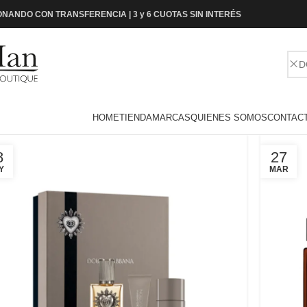
NANDO CON TRANSFERENCIA | 3 y 6 CUOTAS SIN INTERÉS
HOME
TIENDA
MARCAS
QUIENES SOMOS
CONTAC
8
27
Y
MAR