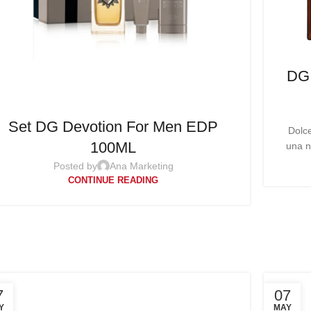
DG
Set DG Devotion For Men EDP
Dolc
100ML
una n
Posted by
Ana Marketing
CONTINUE READING
7
07
Y
MAY