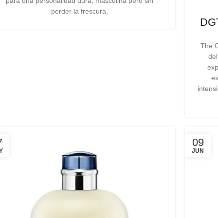
para una personalidad dura, masculina pero sin
perder la frescura.
DGT
The O
del
exp
ex
intens
7
09
Y
JUN