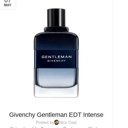
07
MAY
Givenchy Gentleman EDT Intense
Posted by
Nico Cepi