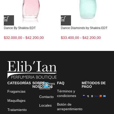
Dance By Shakira EDT
Dance Diamonds by Shakira EDT
$
32.000,00
-
$
42.200,00
$
33.400,00
-
$
42.200,00
CATEGORÍAS
SOBRE
FAQ
MÉTODOS DE
¿Quiénes
NOSOTROS
PAGO
somos?
Términos y
Fragancias
condiciones
Contacto
Maquillajes
Botón de
Locales
arrepentimiento
Tratamiento