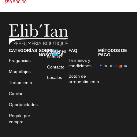
$
50.500,00
CATEGORÍAS
SOBRE
FAQ
MÉTODOS DE
¿Quiénes
NOSOTROS
PAGO
somos?
Términos y
Fragancias
condiciones
Contacto
Maquillajes
Botón de
Locales
arrepentimiento
Tratamiento
Capilar
Oportunidades
Regalo por
compra