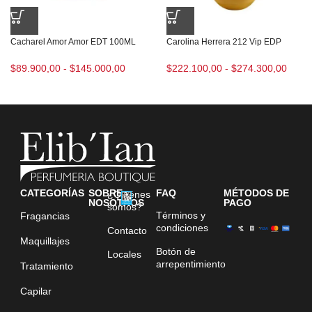
Cacharel Amor Amor EDT 100ML
Carolina Herrera 212 Vip EDP
$
89.900,00
-
$
145.000,00
$
222.100,00
-
$
274.300,00
CATEGORÍAS
SOBRE
FAQ
MÉTODOS DE
¿Quiénes
NOSOTROS
PAGO
somos?
Términos y
Fragancias
condiciones
Contacto
Maquillajes
Botón de
Locales
arrepentimiento
Tratamiento
Capilar