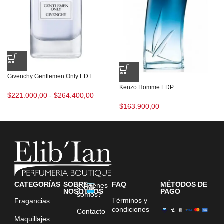
Givenchy Gentlemen Only EDT
Kenzo Homme EDP
$
221.000,00
-
$
264.400,00
$
163.900,00
CATEGORÍAS
SOBRE
FAQ
MÉTODOS DE
¿Quiénes
NOSOTROS
PAGO
somos?
Términos y
Fragancias
condiciones
Contacto
Maquillajes