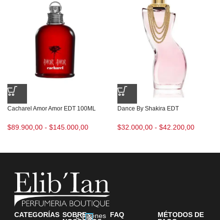
Cacharel Amor Amor EDT 100ML
Dance By Shakira EDT
$
89.900,00
-
$
145.000,00
$
32.000,00
-
$
42.200,00
CATEGORÍAS
SOBRE
FAQ
MÉTODOS DE
¿Quiénes