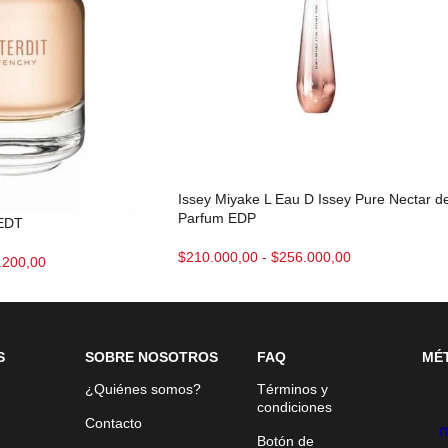
Issey Miyake L Eau D Issey Pure Nectar d
Parfum EDP
 EDT
$
210.000,00
-
$
256.000,00
.200,00
S
SOBRE NOSOTROS
FAQ
MÉ
¿Quiénes somos?
Términos y
condiciones
Contacto
Botón de