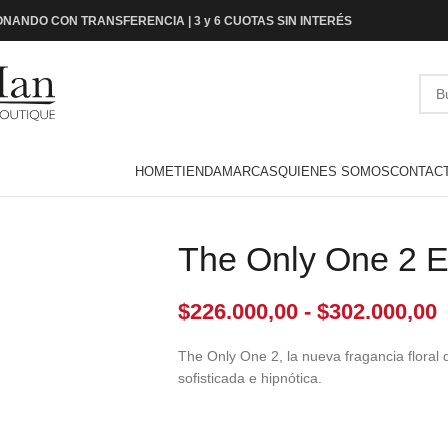
NANDO CON TRANSFERENCIA | 3 y 6 CUOTAS SIN INTERÉS
HOME
TIENDA
MARCAS
QUIENES SOMOS
CONTAC
The Only One 2 
$
226.000,00
-
$
302.000,00
The Only One 2, la nueva fragancia floral
sofisticada e hipnótica.