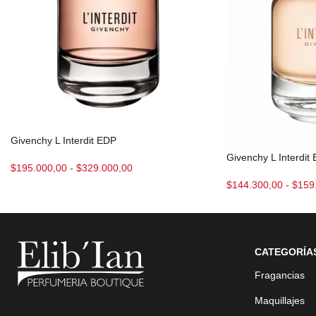
Givenchy L Interdit EDP
Givenchy L Interdit
$
195.000,00
-
$
329.000,00
$
144.300,00
-
$
159
CATEGORÍA
Fragancias
Maquillajes