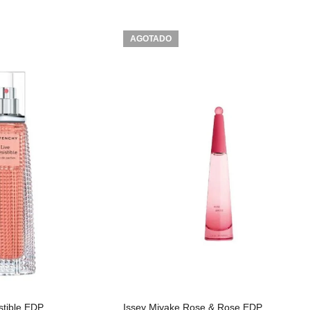
AGOTADO
stible EDP
Issey Miyake Rose & Rose EDP