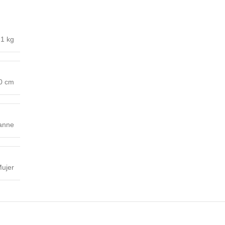
1 kg
30 cm
anne
ujer