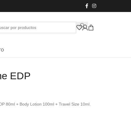
TO
me EDP
EDP 80ml + Body Lotion 100ml + Travel Size 10ml.