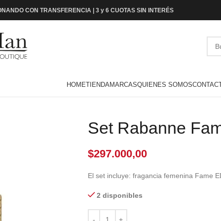
NANDO CON TRANSFERENCIA | 3 y 6 CUOTAS SIN INTERÉS
HOME
TIENDA
MARCAS
QUIENES SOMOS
CONTAC
Set Rabanne Fa
$
297.000,00
El set incluye: fragancia femenina Fame 
2 disponibles