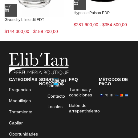
Hypnotic Poison EDP
Givenchy L Interdit EDT
$
281.900,00
-
$
354.500,00
$
144.300,00
-
$
159.200,00
CATEGORÍAS
SOBRE
FAQ
MÉTODOS DE
¿Quiénes
NOSOTROS
PAGO
somos?
Términos y
Fragancias
condiciones
Contacto
Maquillajes
Botón de
Locales
arrepentimiento
Tratamiento
Capilar
Oportunidades