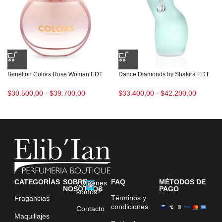
Benetton Colors Rose Woman EDT
Dance Diamonds by Shakira EDT
$
30.500,00
-
$
39.700,00
$
33.400,00
-
$
42.200,00
CATEGORÍAS
SOBRE
FAQ
MÉTODOS DE
¿Quiénes
NOSOTROS
PAGO
somos?
Términos y
Fragancias
condiciones
Contacto
Maquillajes