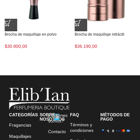
Brocha de maquillaje en polvo
Brocha de maquillaje retráctil
$
30.800,00
$
36.190,00
CATEGORÍAS
SOBRE
FAQ
MÉTODOS DE
¿Quiénes
NOSOTROS
PAGO
somos?
Términos y
Fragancias
condiciones
Contacto
Maquillajes