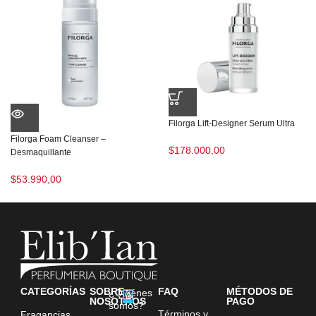
Filorga Lift-Designer Serum Ultra
Filorga Foam Cleanser –
$
178.000,00
Desmaquillante
$
53.990,00
CATEGORÍAS
SOBRE
FAQ
MÉTODOS DE
¿Quiénes
NOSOTROS
PAGO
somos?
Términos y
Fragancias