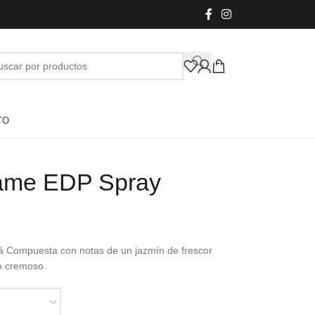
TO
ame EDP Spray
stá Compuesta con notas de un jazmín de frescor
o cremoso.