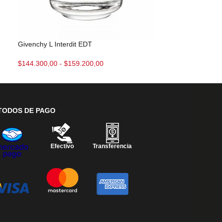
Nina Rose EDT
Givenchy L Interdit EDT
$
133.000,00
-
$
$
144.300,00
-
$
159.200,00
TODOS DE PAGO
Efectivo
Transferencia