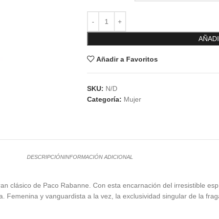
AÑADI
Añadir a Favoritos
SKU:
N/D
Categoría:
Mujer
DESCRIPCIÓN
INFORMACIÓN ADICIONAL
n clásico de Paco Rabanne. Con esta encarnación del irresistible espí
a. Femenina y vanguardista a la vez, la exclusividad singular de la f