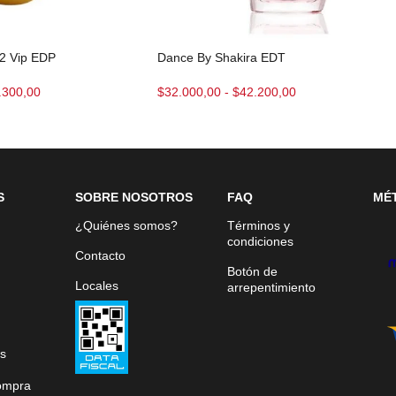
12 Vip EDP
Dance By Shakira EDT
.300,00
$
32.000,00
-
$
42.200,00
S
SOBRE NOSOTROS
FAQ
MÉ
¿Quiénes somos?
Términos y
condiciones
Contacto
Botón de
Locales
arrepentimiento
s
ompra