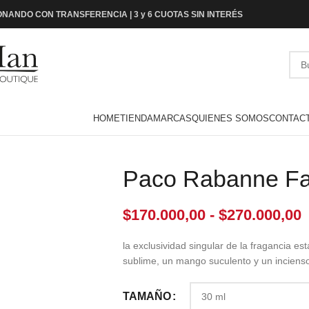
NANDO CON TRANSFERENCIA | 3 y 6 CUOTAS SIN INTERÉS
HOME
TIENDA
MARCAS
QUIENES SOMOS
CONTAC
Paco Rabanne F
$
170.000,00
-
$
270.000,00
la exclusividad singular de la fragancia e
sublime, un mango suculento y un inciens
TAMAÑO