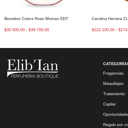
Benetton Colors Rose Woman EDT
Carolina Herrera 2
$
30.500,00
-
$
39.700,00
$
222.100,00
-
$
274
CATEGORÍA
Fragancias
Maquillajes
Tratamiento
Capilar
Oportunidade
Regalo por c