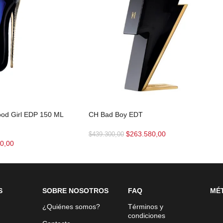
ood Girl EDP 150 ML
CH Bad Boy EDT
$
263.580,00
$
439.300,00
0,00
S
SOBRE NOSOTROS
FAQ
MÉ
¿Quiénes somos?
Términos y
condiciones