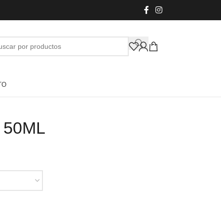
TO
l 50ML