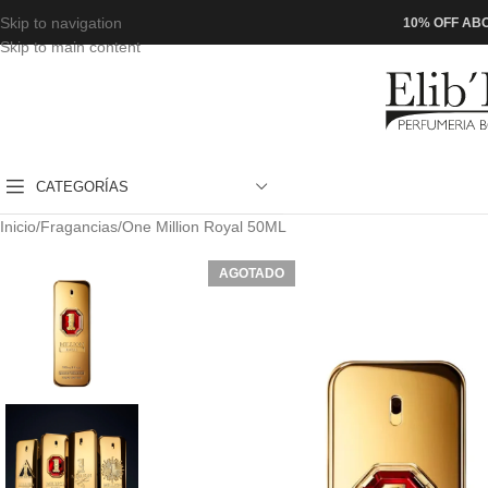
Skip to navigation
10% OFF ABO
Skip to main content
CATEGORÍAS
Inicio
Fragancias
One Million Royal 50ML
AGOTADO