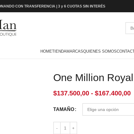
NANDO CON TRANSFERENCIA | 3 y 6 CUOTAS SIN INTERÉS
HOME
TIENDA
MARCAS
QUIENES SOMOS
CONTAC
One Million Roya
$
137.500,00
-
$
167.400,00
TAMAÑO