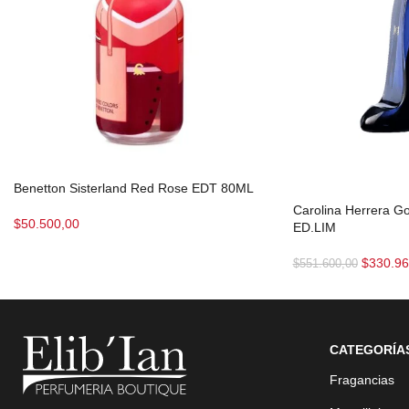
Benetton Sisterland Red Rose EDT 80ML
Carolina Herrera G
$
50.500,00
ED.LIM
$
330.96
$
551.600,00
CATEGORÍA
Fragancias