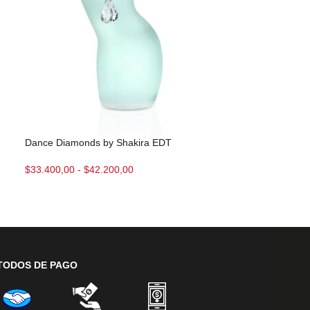
Dance Diamonds by Shakira EDT
Givenchy L Inter
$
33.400,00
-
$
42.200,00
$
144.300,00
-
$
TODOS DE PAGO