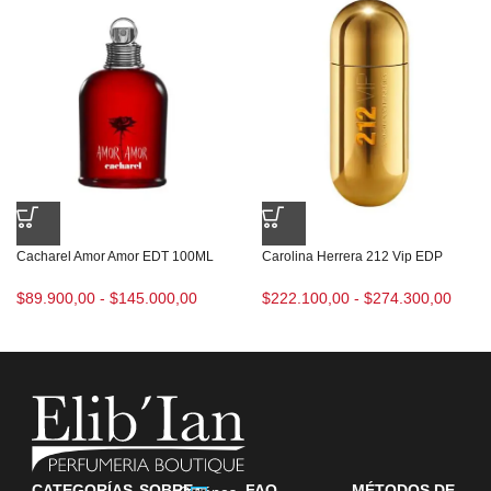
Cacharel Amor Amor EDT 100ML
Carolina Herrera 212 Vip EDP
$
89.900,00
-
$
145.000,00
$
222.100,00
-
$
274.300,00
CATEGORÍAS
SOBRE
FAQ
MÉTODOS DE