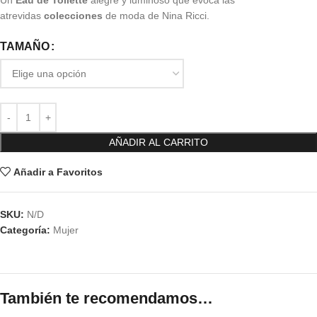
Un
Eau de Toilette
alegre y luminoso que evoca las
atrevidas
colecciones
de moda de Nina Ricci.
TAMAÑO
AÑADIR AL CARRITO
Añadir a Favoritos
SKU:
N/D
Categoría:
Mujer
También te recomendamos…