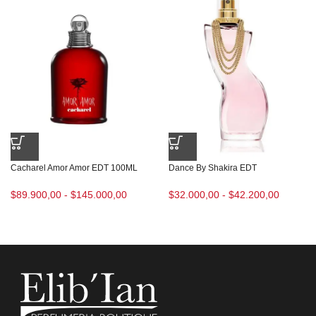
Cacharel Amor Amor EDT 100ML
Dance By Shakira EDT
$
89.900,00
-
$
145.000,00
$
32.000,00
-
$
42.200,00