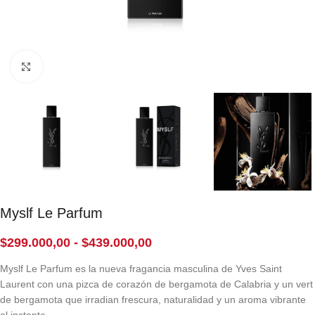
Click to enlarge
Myslf Le Parfum
$
299.000,00
-
$
439.000,00
Myslf Le Parfum es la nueva fragancia masculina de Yves Saint
Laurent con una pizca de corazón de bergamota de Calabria y un vert
de bergamota que irradian frescura, naturalidad y un aroma vibrante