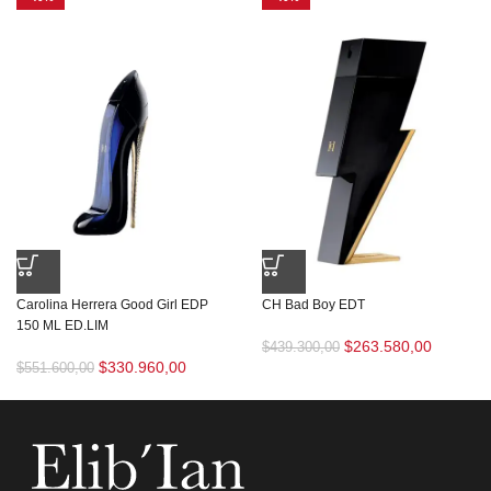
Carolina Herrera Good Girl EDP
CH Bad Boy EDT
150 ML ED.LIM
$
263.580,00
$
439.300,00
$
330.960,00
$
551.600,00