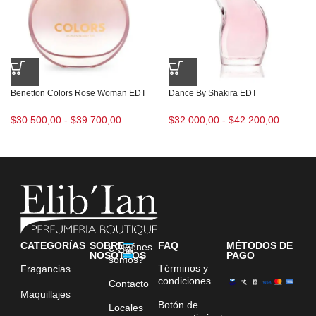
Benetton Colors Rose Woman EDT
Dance By Shakira EDT
$
30.500,00
-
$
39.700,00
$
32.000,00
-
$
42.200,00
CATEGORÍAS
SOBRE
FAQ
MÉTODOS DE
¿Quiénes
NOSOTROS
PAGO
somos?
Términos y
Fragancias
condiciones
Contacto
Maquillajes
Botón de
Locales