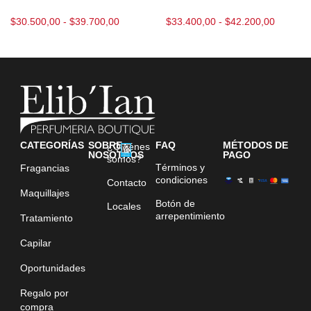
$
30.500,00
-
$
39.700,00
$
33.400,00
-
$
42.200,00
CATEGORÍAS
SOBRE
FAQ
MÉTODOS DE
¿Quiénes
NOSOTROS
PAGO
somos?
Términos y
Fragancias
condiciones
Contacto
Maquillajes
Botón de
Locales
arrepentimiento
Tratamiento
Capilar
Oportunidades
Regalo por
compra