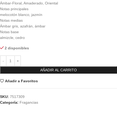
Ámbar-Floral, Amaderado, Oriental
Notas principales
melocotón blanco, jazmín
Notas medias
Ámbar gris, azafrán, ámbar
Notas base
almizcle, cedro
2 disponibles
AÑADIR AL CARRITO
Añadir a Favoritos
SKU:
7517309
Categoría:
Fragancias