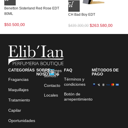
Benetton Sisterland Red Rose EDT
80ML
CH Bad Boy EDT
$
50.500,00
$
263.580,00
$
439.300,00
CATEGORÍAS
SOBRE
FAQ
MÉTODOS DE
¿Quiénes
NOSOTROS
PAGO
somos?
Términos y
Fragancias
condiciones
Contacto
Maquillajes
Botón de
Locales
arrepentimiento
Tratamiento
Capilar
Oportunidades