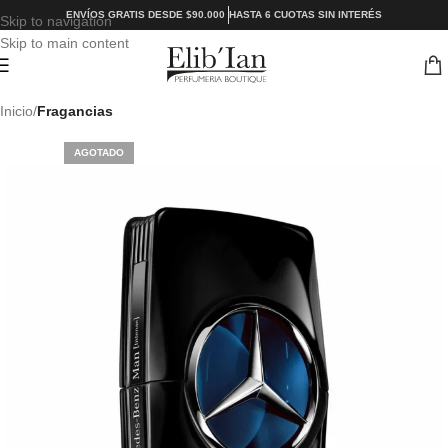
ENVÍOS GRATIS DESDE $90.000
HASTA 6 CUOTAS SIN INTERÉS
Skip to navigation
Skip to main content
Inicio
Fragancias
AGOTADO