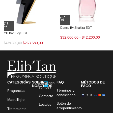
Dance By Shakira EDT
CH Bad Boy EDT
$
32.000,00
-
$
42.200,00
$
263.580,00
$
439.300,00
CATEGORÍAS
SOBRE
FAQ
MÉTODOS DE
¿Quiénes
NOSOTROS
PAGO
somos?
Términos y
Fragancias
condiciones
Contacto
Maquillajes
Botón de
Locales
arrepentimiento
Tratamiento