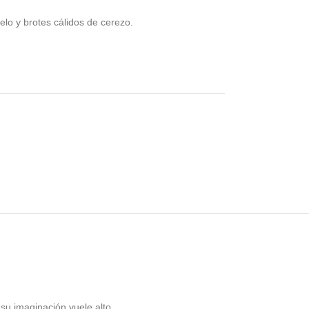
lo y brotes cálidos de cerezo.
su imaginación vuele alto.