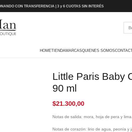
NANDO CON TRANSFERENCIA | 3 y 6 CUOTAS SIN INTERÉS
HOME
TIENDA
MARCAS
QUIENES SOMOS
CONTAC
Little Paris Baby
90 ml
$
21.300,00
Notas de salida: mora, hoja de pera y lima
Notas de corazón: lirio de agua, peonía y 