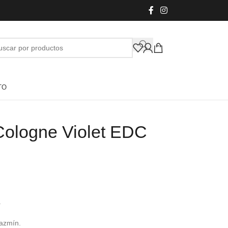
TO
 Cologne Violet EDC
.
jazmín.