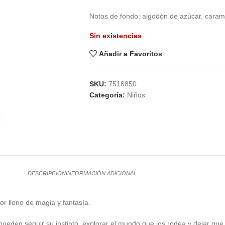
Notas de fondo: algodón de azúcar, carame
Sin existencias
Añadir a Favoritos
SKU:
7516850
Categoría:
Niños
DESCRIPCIÓN
INFORMACIÓN ADICIONAL
r lleno de magia y fantasía.
pueden seguir su instinto, explorar el mundo que los rodea y dejar que 