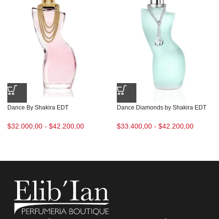
Dance By Shakira EDT
Dance Diamonds by Shakira EDT
$
32.000,00
-
$
42.200,00
$
33.400,00
-
$
42.200,00