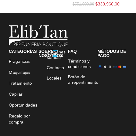
$
330.960,00
$
551.600,00
CATEGORÍAS
SOBRE
FAQ
MÉTODOS DE
¿Quiénes
NOSOTROS
PAGO
somos?
Términos y
Fragancias
condiciones
Contacto
Maquillajes
Botón de
Locales
arrepentimiento
Tratamiento
Capilar
Oportunidades
Regalo por
compra