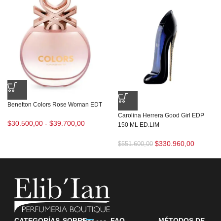
Benetton Colors Rose Woman EDT
Carolina Herrera Good Girl EDP
$
30.500,00
-
$
39.700,00
150 ML ED.LIM
$
330.960,00
$
551.600,00
CATEGORÍAS
SOBRE
FAQ
MÉTODOS DE