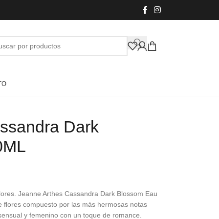
TO
ssandra Dark
0ML
lores. Jeanne Arthes Cassandra Dark Blossom Eau
 flores compuesto por las más hermosas notas
o sensual y femenino con un toque de romance.