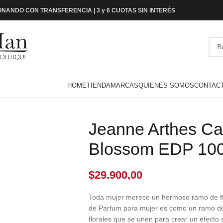
NANDO CON TRANSFERENCIA | 3 y 6 CUOTAS SIN INTERÉS
HOME
TIENDA
MARCAS
QUIENES SOMOS
CONTAC
Jeanne Arthes Ca
Blossom EDP 10
$
29.900,00
Toda mujer merece un hermoso ramo de f
de Parfum para mujer es como un ramo de
florales que se unen para crear un efect