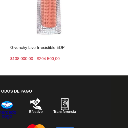
Kenzo Flower E
Givenchy Live Irresistible EDP
$
162.000,00
-
$
$
138.000,00
-
$
204.500,00
TODOS DE PAGO
Efectivo
Transferencia