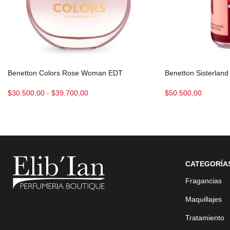
Benetton Colors Rose Woman EDT
Benetton Sisterla
$
30.500,00
-
$
39.700,00
$
50.500,00
CATEGORÍA
Fragancias
Maquillajes
Tratamiento