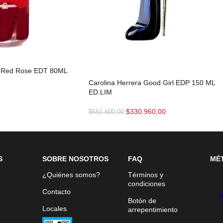
nd Red Rose EDT 80ML
Carolina Herrera Good Girl EDP 150 ML
ED.LIM
$
330.960,00
$
551.600,00
S
SOBRE NOSOTROS
FAQ
MÉ
¿Quiénes somos?
Términos y
condiciones
Contacto
Botón de
Locales
arrepentimiento