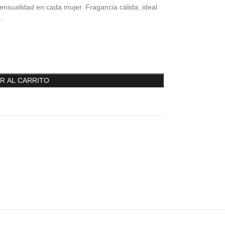
 sensualidad en cada mujer. Fragancia cálida, ideal
.
R AL CARRITO