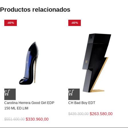
Productos relacionados
-40%
-40%
Carolina Herrera Good Girl EDP
CH Bad Boy EDT
150 ML ED.LIM
$
263.580,00
$
439.300,00
$
330.960,00
$
551.600,00