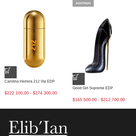
AGOTADO
Carolina Herrera 212 Vip EDP
Good Girl Supreme EDP
$
222.100,00
-
$
274.300,00
$
165.500,00
-
$
212.700,00