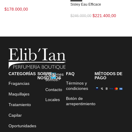
Sisley Eau Efficace
$
178.000,00
$
221.400,00
$
246.000,00
CATEGORÍAS
SOBRE
FAQ
MÉTODOS DE
¿Quiénes
NOSOTROS
PAGO
somos?
Términos y
Fragancias
condiciones
Contacto
Maquillajes
Botón de
Locales
arrepentimiento
Tratamiento
Capilar
Oportunidades