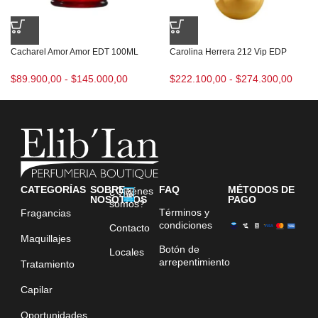
Cacharel Amor Amor EDT 100ML
Carolina Herrera 212 Vip EDP
$
89.900,00
-
$
145.000,00
$
222.100,00
-
$
274.300,00
CATEGORÍAS
SOBRE
FAQ
MÉTODOS DE
¿Quiénes
NOSOTROS
PAGO
somos?
Términos y
Fragancias
condiciones
Contacto
Maquillajes
Botón de
Locales
arrepentimiento
Tratamiento
Capilar
Oportunidades