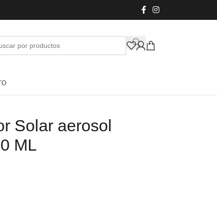
TO
r Solar aerosol
70 ML