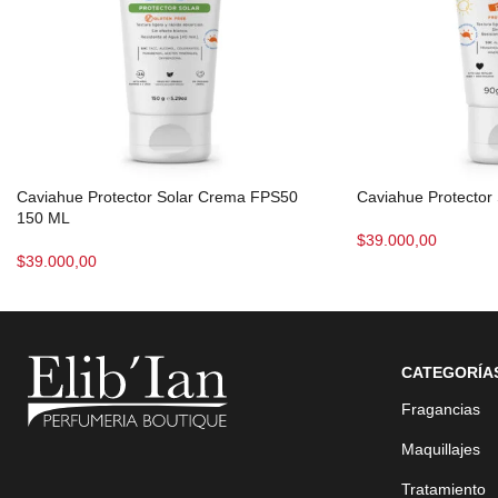
Caviahue Protector Solar Crema FPS50
Caviahue Protector 
150 ML
$
39.000,00
$
39.000,00
CATEGORÍA
Fragancias
Maquillajes
Tratamiento