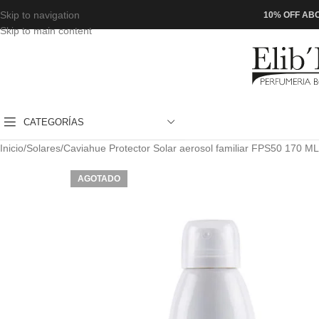
Skip to navigation
10% OFF ABO
Skip to main content
CATEGORÍAS
Inicio
Solares
Caviahue Protector Solar aerosol familiar FPS50 170 ML
AGOTADO