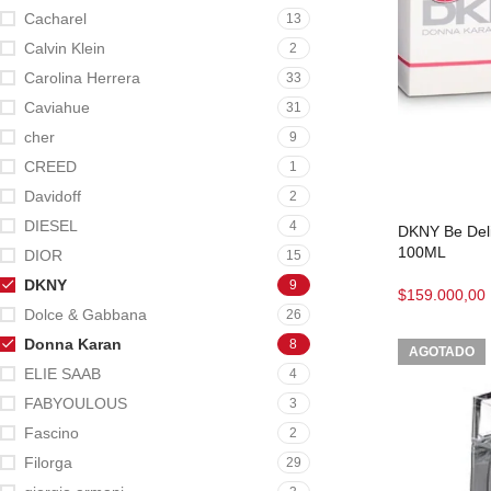
Cacharel
13
Calvin Klein
2
Carolina Herrera
33
Caviahue
31
cher
9
CREED
1
Davidoff
2
DIESEL
4
DKNY Be Del
100ML
DIOR
15
DKNY
9
$
159.000,00
Dolce & Gabbana
26
Donna Karan
8
AGOTADO
ELIE SAAB
4
FABYOULOUS
3
Fascino
2
Filorga
29