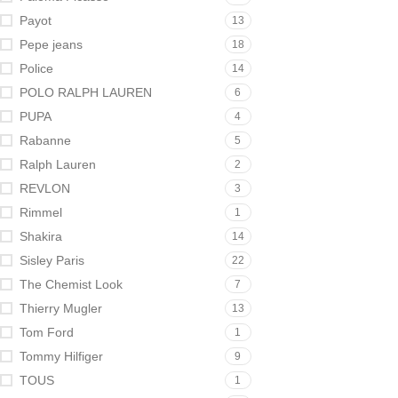
Payot
13
Pepe jeans
18
Police
14
POLO RALPH LAUREN
6
PUPA
4
Rabanne
5
Ralph Lauren
2
REVLON
3
Rimmel
1
Shakira
14
Sisley Paris
22
The Chemist Look
7
Thierry Mugler
13
Tom Ford
1
Tommy Hilfiger
9
TOUS
1