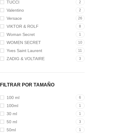
TUCCI
2
Valentino
2
Versace
26
VIKTOR & ROLF
8
Woman Secret
1
WOMEN SECRET
10
Yves Saint Laurent
11
ZADIG & VOLTAIRE
3
FILTRAR POR TAMAÑO
100 ml
6
100ml
1
30 ml
1
50 ml
3
50ml
1