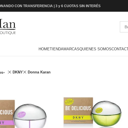
NANDO CON TRANSFERENCIA | 3 y 6 CUOTAS SIN INTERÉS
HOME
TIENDA
MARCAS
QUIENES SOMOS
CONTAC
DKNY
Donna Karan
os