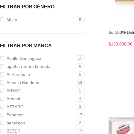
FILTRAR POR GÉNERO
Mujer
8
Be 100% Del
$
159.000,00
FILTRAR POR MARCA
Adolfo Dominguez
15
agatha ruiz de la prada
6
Al Haramain
5
Antonio Banderas
12
ARMAF
1
Armani
4
AZZARO
3
Benetton
17
bensimon
2
BETER
13