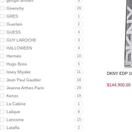
giorgio armani
3
Givenchy
29
GRES
1
Guerlain
2
GUESS
4
GUY LAROCHE
3
HALLOWEEN
4
Hermés
10
Hugo Boss
5
Issey Miyake
11
DKNY EDP 1
Jean Paul Gaultier
18
$
144.900,00
Jeanne Arthes Paris
29
Kenzo
19
La Cabine
1
Lalique
8
Lancome
15
Lataffa
2