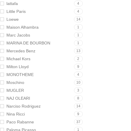
lattafa
4
Little Paris
4
Loewe
14
Maison Alhambra
1
Marc Jacobs
1
MARINA DE BOURBON
1
Mercedes Benz
13
Michael Kors
2
Milton Lloyd
9
MONOTHEME
4
Moschino
10
MUGLER
3
NAJ OLEARI
8
Narciso Rodriguez
14
Nina Ricci
9
Paco Rabanne
37
Paloma Picasso
1