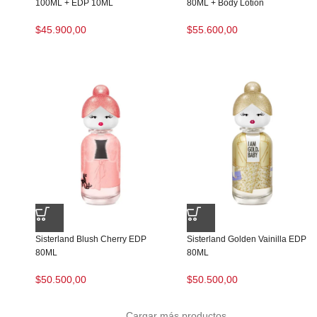
100ML + EDP 10ML
80ML + Body Lotion
$
45.900,00
$
55.600,00
Sisterland Blush Cherry EDP
Sisterland Golden Vainilla EDP
80ML
80ML
$
50.500,00
$
50.500,00
Cargar más productos